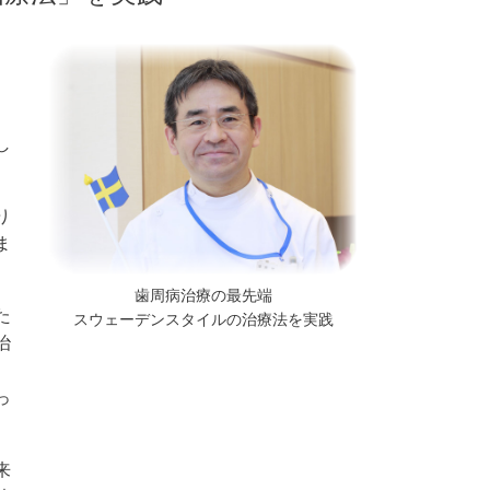
し
り
ま
歯周病治療の最先端
た
スウェーデンスタイルの治療法を実践
治
。
っ
来