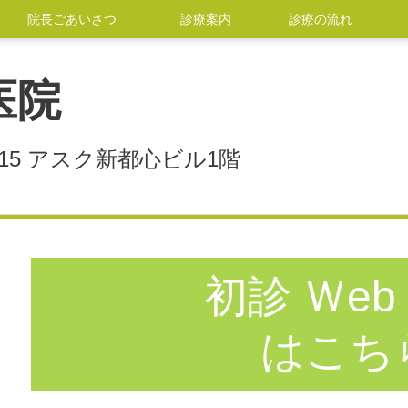
院長ごあいさつ
診療案内
診療の流れ
医院
15 アスク新都心ビル1階
初診 Ｗeb
はこち