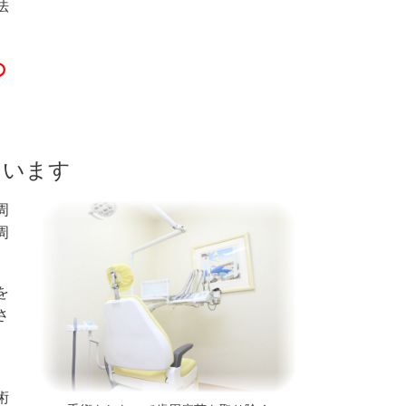
法
の
ています
周
周
。
を
さ
術