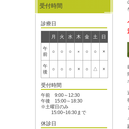
受付時間
診療日
月
火
水
木
金
土
日
午
○
○
○
○
○
×
×
前
午
○
○
○
×
○
△
×
後
受付時間
午前 9:00～12:30
午後 15:00～18:30
※土曜日のみ
15:00~16:30まで
休診日