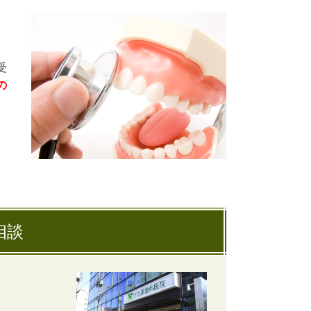
受
の
相談